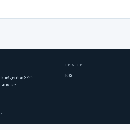
LE SITE
RSS
e migration SEO :
rations et
s.