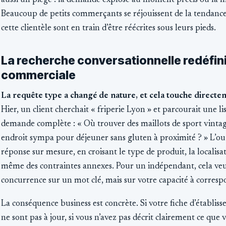
aussi un piège : la demande explose au moment précis où la m
Beaucoup de petits commerçants se réjouissent de la tendance s
cette clientèle sont en train d’être réécrites sous leurs pieds.
La recherche conversationnelle redéfini
commerciale
La requête type a changé de nature, et cela touche directe
Hier, un client cherchait « friperie Lyon » et parcourait une l
demande complète : « Où trouver des maillots de sport vinta
endroit sympa pour déjeuner sans gluten à proximité ? » L’ou
réponse sur mesure, en croisant le type de produit, la localisati
même des contraintes annexes. Pour un indépendant, cela veut
concurrence sur un mot clé, mais sur votre capacité à correspo
La conséquence business est concrète. Si votre fiche d’établiss
ne sont pas à jour, si vous n’avez pas décrit clairement ce que