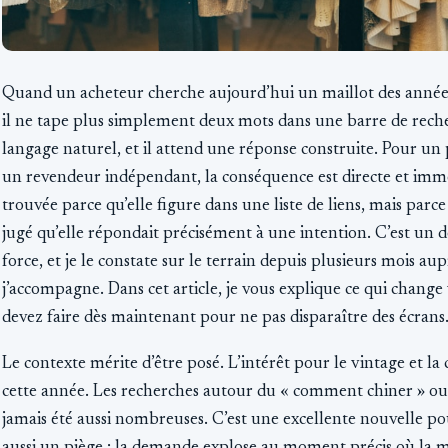
Quand un acheteur cherche aujourd’hui un maillot des années
il ne tape plus simplement deux mots dans une barre de recher
langage naturel, et il attend une réponse construite. Pour u
un revendeur indépendant, la conséquence est directe et imméd
trouvée parce qu’elle figure dans une liste de liens, mais parce 
jugé qu’elle répondait précisément à une intention. C’est u
force, et je le constate sur le terrain depuis plusieurs mois au
j’accompagne. Dans cet article, je vous explique ce qui change
devez faire dès maintenant pour ne pas disparaître des écrans
Le contexte mérite d’être posé. L’intérêt pour le vintage et la
cette année. Les recherches autour du « comment chiner » ou
jamais été aussi nombreuses. C’est une excellente nouvelle pour