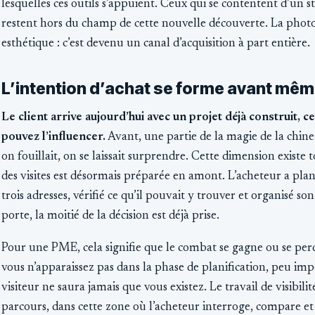
lesquelles ces outils s’appuient. Ceux qui se contentent d’u
restent hors du champ de cette nouvelle découverte. La photo
esthétique : c’est devenu un canal d’acquisition à part entière.
L’intention d’achat se forme avant même
Le client arrive aujourd’hui avec un projet déjà construit,
pouvez l’influencer.
Avant, une partie de la magie de la chine r
on fouillait, on se laissait surprendre. Cette dimension existe 
des visites est désormais préparée en amont. L’acheteur a plani
trois adresses, vérifié ce qu’il pouvait y trouver et organisé s
porte, la moitié de la décision est déjà prise.
Pour une PME, cela signifie que le combat se gagne ou se perd 
vous n’apparaissez pas dans la phase de planification, peu impor
visiteur ne saura jamais que vous existez. Le travail de visibil
parcours, dans cette zone où l’acheteur interroge, compare e