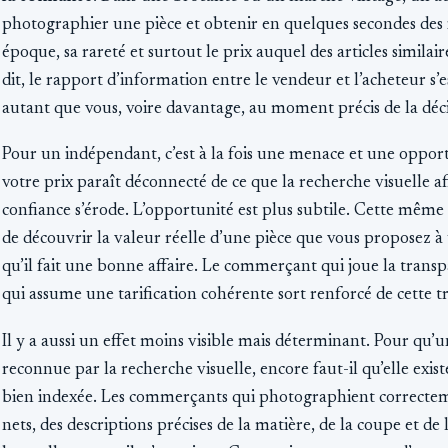
photographier une pièce et obtenir en quelques secondes des
époque, sa rareté et surtout le prix auquel des articles simila
dit, le rapport d’information entre le vendeur et l’acheteur s’es
autant que vous, voire davantage, au moment précis de la déci
Pour un indépendant, c’est à la fois une menace et une opport
votre prix paraît déconnecté de ce que la recherche visuelle affi
confiance s’érode. L’opportunité est plus subtile. Cette mêm
de découvrir la valeur réelle d’une pièce que vous proposez 
qu’il fait une bonne affaire. Le commerçant qui joue la transp
qui assume une tarification cohérente sort renforcé de cette t
Il y a aussi un effet moins visible mais déterminant. Pour qu’u
reconnue par la recherche visuelle, encore faut-il qu’elle exi
bien indexée. Les commerçants qui photographient correctemen
nets, des descriptions précises de la matière, de la coupe et de